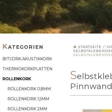
K
ATEGORIEN
STARTSEITE
/
S
SELBSTKLEBENDE
SELBSTKLEBENDER
BITCORK AKUSTIKKORK
THERMOKORKPLATTEN
S
elbstkl
ROLLENKORK
Pinnwand
ROLLENKORK 0,8MM
ROLLENKORK 1,5MM
ROLLENKORK 2MM