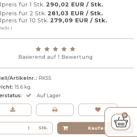
preis für 1 Stk.
290,02 EUR / Stk.
lpreis für 2 Stk.
281,03 EUR / Stk.
lpreis für 10 Stk.
279,09 EUR / Stk.
MwSt.)
Basierend auf
1
Bewertung
ll/Artikelnr.:
RKS5
icht:
15.6
kg.
erstatus:
Auf Lager
0
Stk.
Kaufen