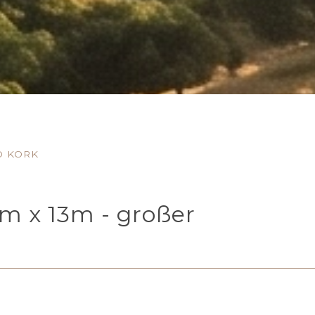
D KORK
m x 13m - großer