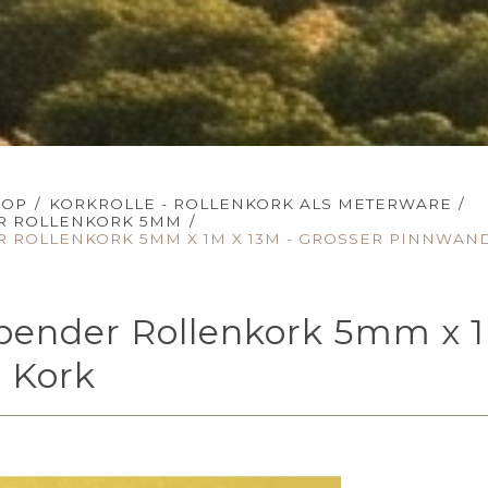
HOP
/
KORKROLLE - ROLLENKORK ALS METERWARE
/
R ROLLENKORK 5MM
/
 ROLLENKORK 5MM X 1M X 13M - GROSSER PINNWAN
ebender Rollenkork 5mm x 1
 Kork