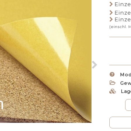
Einzel
Einze
Einze
(einschl. 
Mode
Gew
Lag