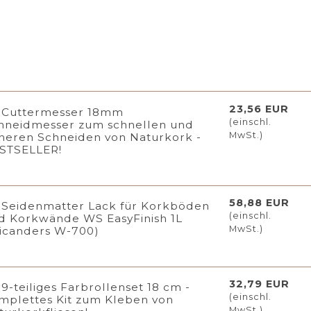
23,56 EUR
Cuttermesser 18mm
(einschl.
hneidmesser zum schnellen und
MwSt.)
cheren Schneiden von Naturkork -
STSELLER!
58,88 EUR
Seidenmatter Lack für Korkböden
(einschl.
d Korkwände WS EasyFinish 1L
MwSt.)
icanders W-700)
32,79 EUR
9-teiliges Farbrollenset 18 cm -
(einschl.
mplettes Kit zum Kleben von
MwSt.)