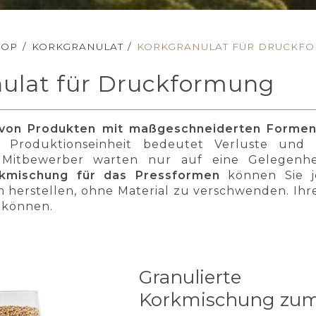
HOP
/
KORKGRANULAT
/
KORKGRANULAT FÜR DRUCKF
nulat für Druckformung
 von Produkten mit maßgeschneiderten Formen 
e Produktionseinheit bedeutet Verluste und 
Mitbewerber warten nur auf eine Gelegenhei
rkmischung für das Pressformen
können Sie je
herstellen, ohne Material zu verschwenden. Ihre
n können.
Granulierte
Korkmischung zu