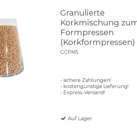
Granulierte
Korkmischung zu
Formpressen
(Korkformpressen)
GCPM5
- sichere Zahlungen!
- kostengünstige Lieferung!
- Express-Versand!
Auf Lager