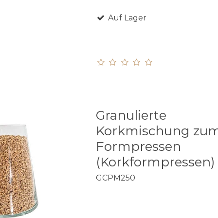
Auf Lager
Granulierte
Korkmischung zu
Formpressen
(Korkformpressen)
GCPM250