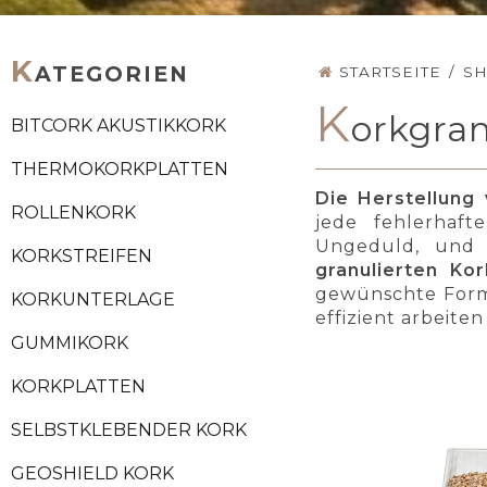
K
ATEGORIEN
STARTSEITE
/
S
K
orkgra
BITCORK AKUSTIKKORK
THERMOKORKPLATTEN
Die Herstellung
ROLLENKORK
jede fehlerhaft
Ungeduld, und 
KORKSTREIFEN
granulierten Ko
gewünschte Form 
KORKUNTERLAGE
effizient arbeite
GUMMIKORK
KORKPLATTEN
SELBSTKLEBENDER KORK
GEOSHIELD KORK