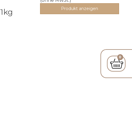
(ohne MwSt.)
Produkt anzeigen
 1kg
0