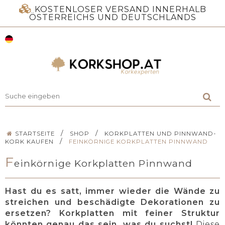
KOSTENLOSER VERSAND INNERHALB
ÖSTERREICHS UND DEUTSCHLANDS
/
/
STARTSEITE
SHOP
KORKPLATTEN UND PINNWAND-
/
KORK KAUFEN
FEINKÖRNIGE KORKPLATTEN PINNWAND
F
einkörnige Korkplatten Pinnwand
Hast du es satt, immer wieder die Wände zu
streichen und beschädigte Dekorationen zu
ersetzen? Korkplatten mit feiner Struktur
könnten genau das sein, was du suchst!
Diese