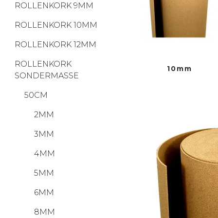
ROLLENKORK 9MM
ROLLENKORK 10MM
ROLLENKORK 12MM
ROLLENKORK
10mm
SONDERMASSE
50CM
2MM
3MM
4MM
5MM
6MM
8MM