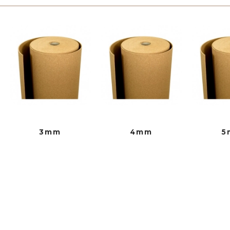
3mm
4mm
5