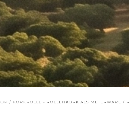
HOP
/
KORKROLLE - ROLLENKORK ALS METERWARE
/