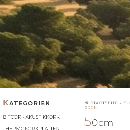
K
ATEGORIEN
STARTSEITE
/
S
50CM
5
BITCORK AKUSTIKKORK
0cm
THERMOKORKPLATTEN