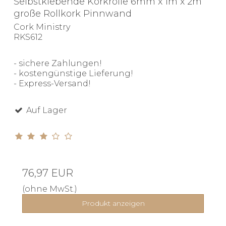
Selbstklebende Korkrolle 6mm x 1m x 2m
große Rollkork Pinnwand
Cork Ministry
RKS612
- sichere Zahlungen!
- kostengünstige Lieferung!
- Express-Versand!
Auf Lager
76,97 EUR
(ohne MwSt.)
Produkt anzeigen