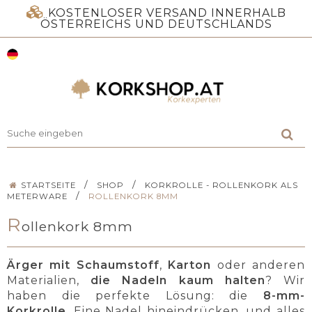
KOSTENLOSER VERSAND INNERHALB
ÖSTERREICHS UND DEUTSCHLANDS
/
/
STARTSEITE
SHOP
KORKROLLE - ROLLENKORK ALS
/
METERWARE
ROLLENKORK 8MM
R
ollenkork 8mm
Ärger mit Schaumstoff
,
Karton
oder anderen
Materialien,
die Nadeln kaum halten
? Wir
haben die perfekte Lösung: die
8-mm-
Korkrolle
. Eine Nadel hineindrücken, und alles