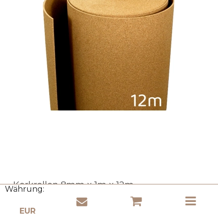
Korkrollen 8mm x 1m x 12m
Währung:
Cork Ministry
RK-8UHD