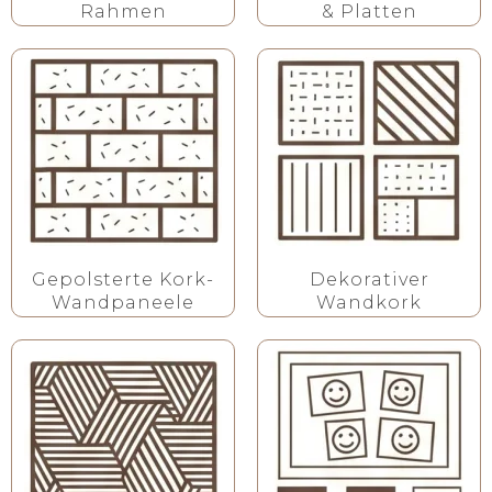
Rahmen
& Platten
Gepolsterte Kork-
Dekorativer
Wandpaneele
Wandkork