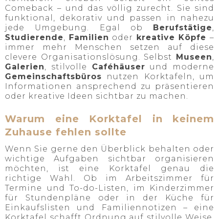
Comeback – und das völlig zurecht. Sie sind
funktional, dekorativ und passen in nahezu
jede Umgebung. Egal ob
Berufstätige
,
Studierende
,
Familien
oder
kreative Köpfe
–
immer mehr Menschen setzen auf diese
clevere Organisationslösung. Selbst
Museen
,
Galerien
, stilvolle
Caféhäuser
und moderne
Gemeinschaftsbüros
nutzen Korktafeln, um
Informationen ansprechend zu präsentieren
oder kreative Ideen sichtbar zu machen.
Warum eine Korktafel in keinem
Zuhause fehlen sollte
Wenn Sie gerne den Überblick behalten oder
wichtige Aufgaben sichtbar organisieren
möchten, ist eine Korktafel genau die
richtige Wahl. Ob im Arbeitszimmer für
Termine und To-do-Listen, im Kinderzimmer
für Stundenpläne oder in der Küche für
Einkaufslisten und Familiennotizen – eine
Korktafel schafft Ordnung auf stilvolle Weise.